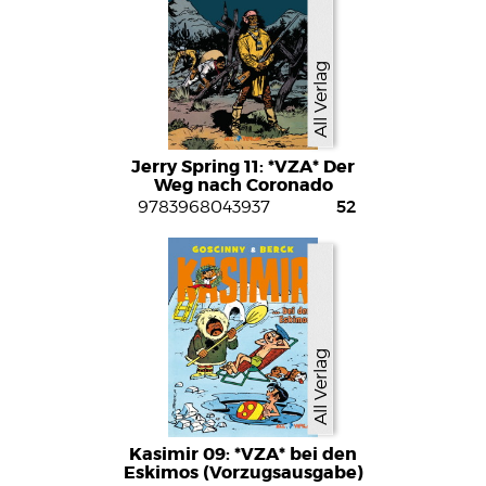
All Verlag
Jerry Spring 11: *VZA* Der
Weg nach Coronado
(Vorzugsausgabe)
52
9783968043937
All Verlag
Kasimir 09: *VZA* bei den
Eskimos (Vorzugsausgabe)