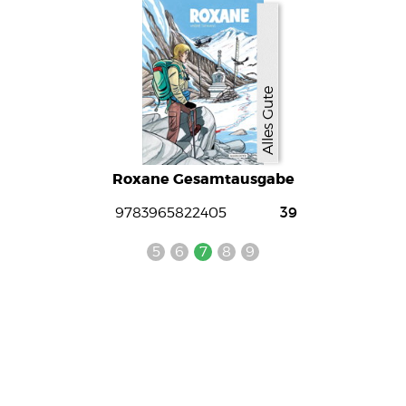
Alles Gute
Roxane Gesamtausgabe
39
9783965822405
5
6
7
8
9