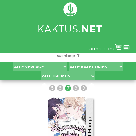
KAKTUS
.NET
anmelden
5
6
7
8
9
Planet Manga