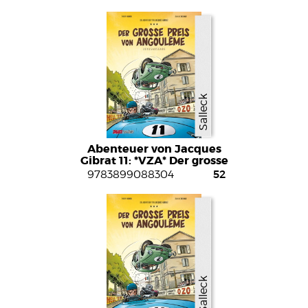
Salleck
Abenteuer von Jacques
Gibrat 11: *VZA* Der grosse
Preis von Angoulemen
52
9783899088304
(Vorzug)sausgabe
Salleck