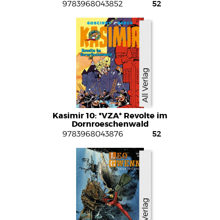
52
9783968043852
All Verlag
Kasimir 10: *VZA* Revolte im
Dornroeschenwald
(Vorzugsausgabe)
52
9783968043876
All Verlag