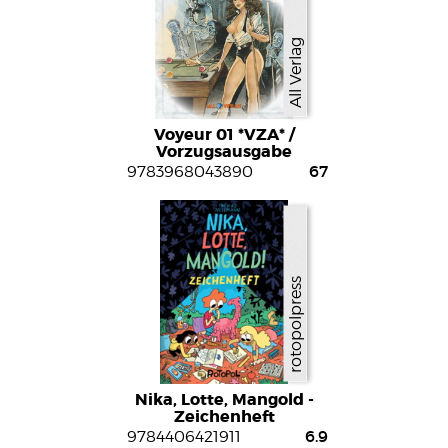
All Verlag
Voyeur 01 *VZA* /
Vorzugsausgabe
67
9783968043890
rotopolpress
Nika, Lotte, Mangold -
Zeichenheft
6.9
9784406421911