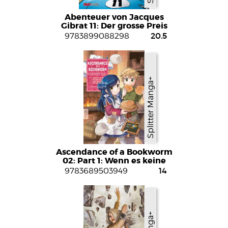
Abenteuer von Jacques
Gibrat 11: Der grosse Preis
von Angouleme
20.5
9783899088298
Splitter Manga+
Ascendance of a Bookworm
02: Part 1: Wenn es keine
Buecher gibt, muss ich eben
14
9783689503949
welche machen Teil 2