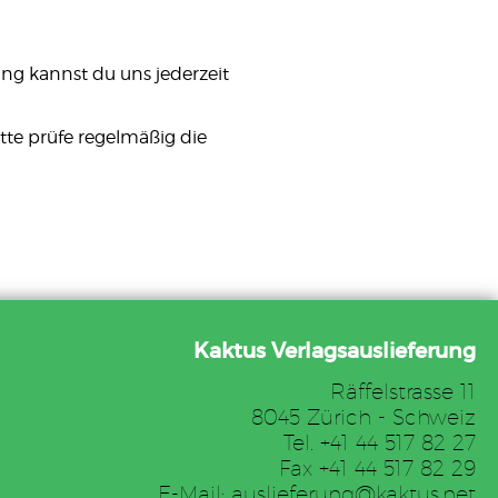
ng kannst du uns jederzeit
itte prüfe regelmäßig die
Kaktus Verlagsauslieferung
Räffelstrasse 11
8045 Zürich - Schweiz
Tel. +41 44 517 82 27
Fax +41 44 517 82 29
E-Mail: auslieferung@kaktus.net