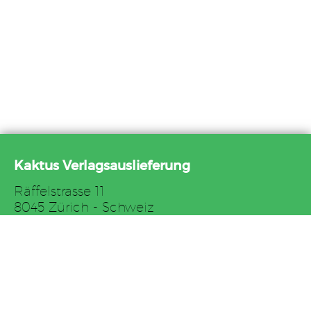
Kaktus Verlagsauslieferung
Räffelstrasse 11
8045 Zürich - Schweiz
Tel. +41 44 517 82 27
Fax +41 44 517 82 29
E-Mail: auslieferung@kaktus.net
AGB
Impressum