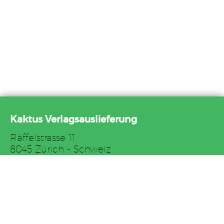
Kaktus Verlagsauslieferung
Räffelstrasse 11
8045 Zürich - Schweiz
Tel. +41 44 517 82 27
Fax +41 44 517 82 29
E-Mail: auslieferung@kaktus.net
AGB
Impressum