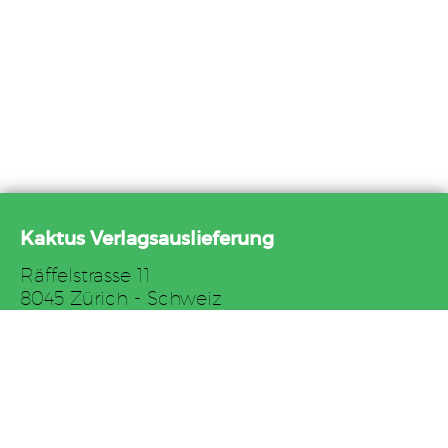
Kaktus Verlagsauslieferung
Räffelstrasse 11
8045 Zürich - Schweiz
Tel. +41 44 517 82 27
Fax +41 44 517 82 29
E-Mail: auslieferung@kaktus.net
AGB
Impressum